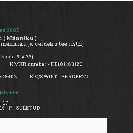
es 2007
n ( Männiku )
 männiku ja valdeku tee ristil,
s nr. 5 ja 33)
982 KMKR number - EE101180120
19348402 BIC/SWIFT : EKRDEE22
IVI.EE
- 17
5
P : SULETUD