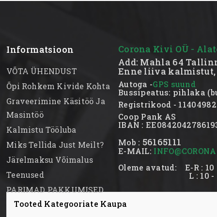
Corona Kivi OÜ - Alat
Informatsioon
Add: Mahla 64 Tallin
Enne liiva kalmistut,
VÕTA ÜHENDUST
Autoga -
GPS suund
Õpi Rohkem Kivide Kohta
Bussipeatus: pihlaka (bus
Graveerimine Käsitöö Ja
Registrikood - 11404
Masintöö
Coop Pank AS
IBAN : EE0842042786
Kalmistu Tööluba
56165111
Mob :
Miks Tellida Just Meilt?
E-MAIL:
INFO@CORONAK
Järelmaksu Võimalus
Oleme avatud: E-R : 10 
Teenused
L : 10 - 1
PARIMAD PAKKUMISED
Tooted Kategooriate Kaupa