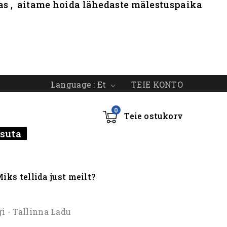
nas , aitame hoida lähedaste mälestuspaika
TEIE KONTO
Language :
Et

0
Teie ostukorv
tasuta
iks tellida just meilt?
gi - Tallinna Ladu