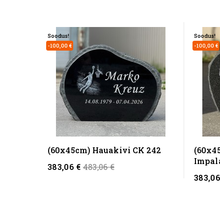
Soodus!
Soodus!
-100,00 €
-100,00 €
(60x45cm) Hauakivi CK 242
(60x4
Impal
Regular
383,06 €
483,06 €
383,06
price