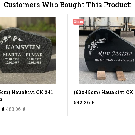
Customers Who Bought This Product:
Otsas
5cm) Hauakivi CK 241
(60x45cm) Hauakivi CK 
a
532,26 €
Regular
 €
483,06 €
price