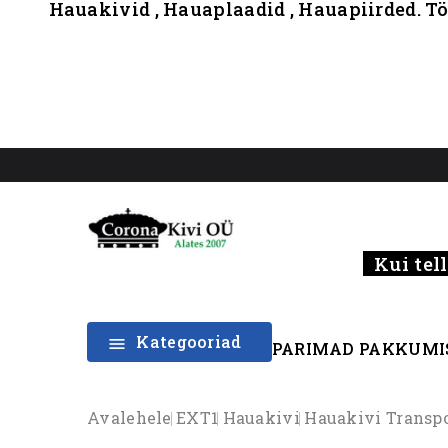
Hauakivid , Hauaplaadid , Hauapiirded. Tö
Kui tell
Kategooriad

PARIMAD PAKKUMI
Avalehele
EXT1
Hauakivi
Hauakivi Transp