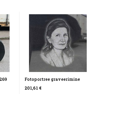
269
Fotoportree graveerimine
Hauaki
Hõbe
201,61 €
28,23 