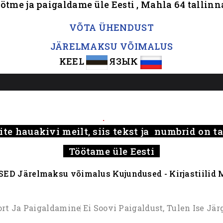
ötme ja paigaldame üle Eesti , Mahla 64 tallin
.
VÕTA ÜHENDUST
JÄRELMAKSU VÕIMALUS
KEEL
ЯЗЫК
.....
.
ite hauakivi meilt, siis tekst ja numbrid on 
Töötame üle Eesti
SED
Järelmaksu võimalus
Kujundused - Kirjastiilid
M
ort Ja Paigaldamine
Ei Soovi Paigaldust, Tulen Ise Jär