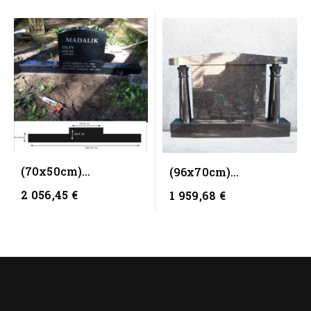
(70x50cm)
(96x70cm)
Памятник CK +
Памятник CK 77
2 056,45 €
1 959,68 €
гранитная...
(черный)