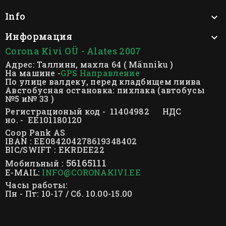
Info

Информация

Corona Kivi OÜ - Alates 2007
Адрес: Таллинн, махла 64 ( Männiku )
На машине -
GPS Направление
По улице валдеку, перед кладбищем лиива
Австобусная остановка: пихлака (автобусы
№5 и№ 33 )
Регистрационый код - 11404982 НДС
но. - EE101180120
Coop Pank AS
IBAN : EE084204278619348402
BIC/SWIFT : EKRDEE22
56165111
Мобильный :
E-MAIL:
INFO@CORONAKIVI.EE
Часы работы:
Пн - Пт: 10-17 / Сб. 10.00-15.00