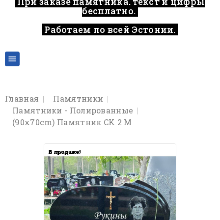
При заказе памятника, текст и цифры
бесплатно.
Работаем по всей Эстонии.
..

Главная
Памятники
Памятники - Полированные
(90x70cm) Памятник CK 2 M
В продаже!
В продаже!