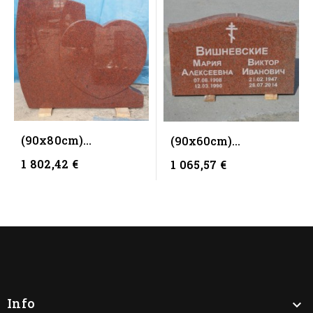
(90x80cm)
(90x60cm)
Памятник CK 389
Памятник CK 72 NH
1 802,42 €
1 065,57 €
Сердце
Red
Info
