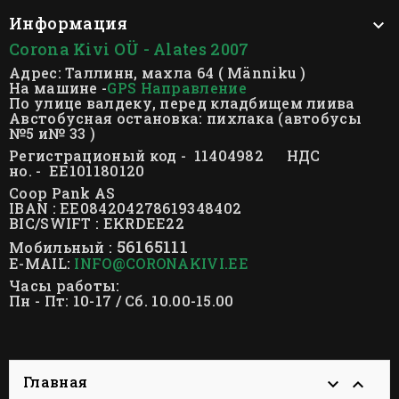
Информация

Corona Kivi OÜ - Alates 2007
Адрес: Таллинн, махла 64 ( Männiku )
На машине -
GPS Направление
По улице валдеку, перед кладбищем лиива
Австобусная остановка: пихлака (автобусы
№5 и№ 33 )
Регистрационый код - 11404982 НДС
но. - EE101180120
Coop Pank AS
IBAN : EE084204278619348402
BIC/SWIFT : EKRDEE22
56165111
Мобильный :
E-MAIL:
INFO@CORONAKIVI.EE
Часы работы:
Пн - Пт: 10-17 / Сб. 10.00-15.00
Главная

