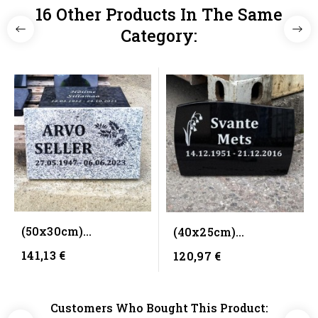
16 Other Products In The Same
Category:
(50x30cm)
(40x25cm)
Надгробная
Надгробная плитка
141,13 €
120,97 €
плитка (серый) S
(черный) - form 7
Grey
Customers Who Bought This Product: