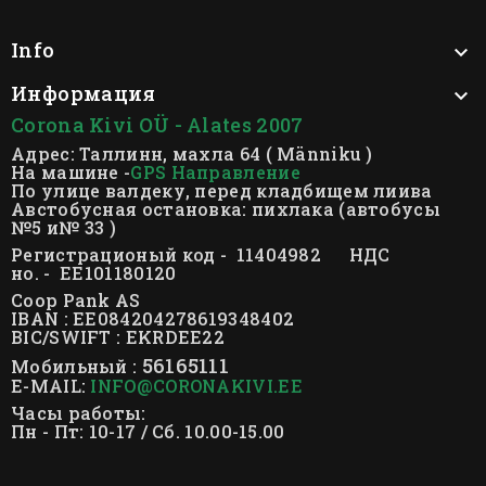
Info

Информация

Corona Kivi OÜ - Alates 2007
Адрес: Таллинн, махла 64 ( Männiku )
На машине -
GPS Направление
По улице валдеку, перед кладбищем лиива
Австобусная остановка: пихлака (автобусы
№5 и№ 33 )
Регистрационый код - 11404982 НДС
но. - EE101180120
Coop Pank AS
IBAN : EE084204278619348402
BIC/SWIFT : EKRDEE22
56165111
Мобильный :
E-MAIL:
INFO@CORONAKIVI.EE
Часы работы:
Пн - Пт: 10-17 / Сб. 10.00-15.00