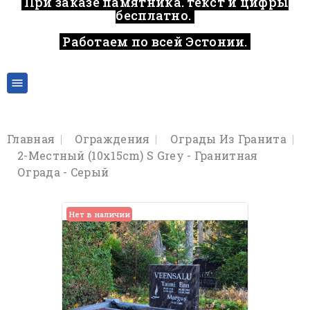
При заказе памятника, текст и цифры
бесплатно.
Работаем по всей Эстонии.
..

Главная
Oграждения
Ограды Из Гранита
2-Местный (10x15cm) S Grey - Гранитная
Оградa - Cерый
Нет в наличии
Нет в наличии