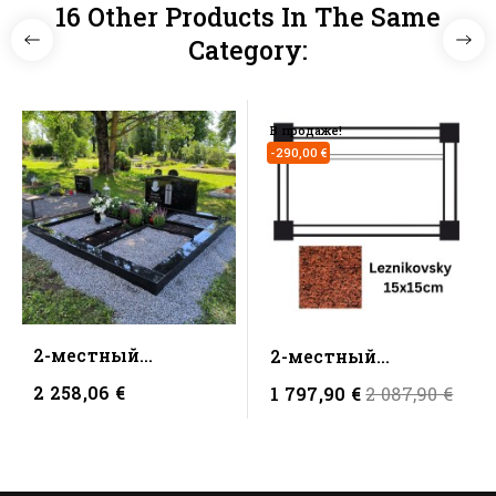
16 Other Products In The Same
Category:
В продаже!
-290,00 €
2-местный
2-местный
(15x15cm) Black -
(15x15cm)
2 258,06 €
Regular
1 797,90 €
2 087,90 €
Гранитная...
Leznikovsky -...
price