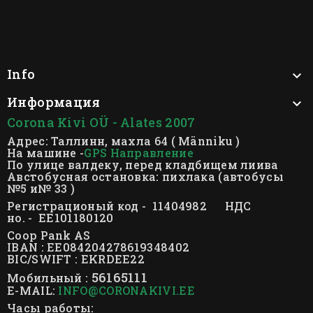
Info

Информация

Corona Kivi OÜ - Alates 2007
Адрес: Таллинн, махла 64 ( Männiku )
На машине -
GPS Направление
По улице валдеку, перед кладбищем лиива
Австобусная остановка: пихлака (автобусы
№5 и№ 33 )
Регистрационый код - 11404982 НДС
но. - EE101180120
Coop Pank AS
IBAN : EE084204278619348402
BIC/SWIFT : EKRDEE22
56165111
Мобильный :
E-MAIL:
INFO@CORONAKIVI.EE
Часы работы: