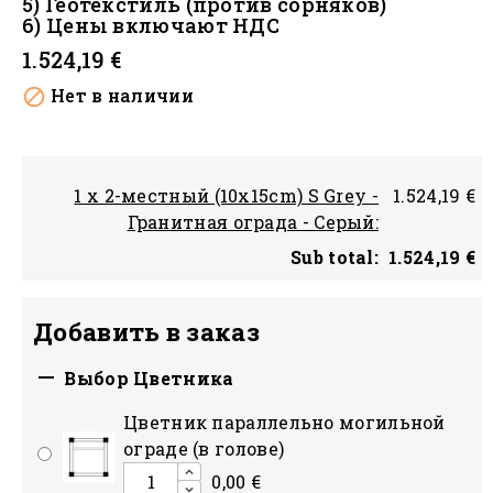
5) Геотекстиль (против сорняков)
6) Цены включают НДС
1.524,19 €
Нет в наличии

1 x 2-местный (10x15cm) S Grey -
1.524,19 €
Гранитная оградa - Cерый:
Sub total:
1.524,19 €
Добавить в заказ

Bыбор Цветникa
Цветник параллельно могильной
ограде (в голове)
0,00 €