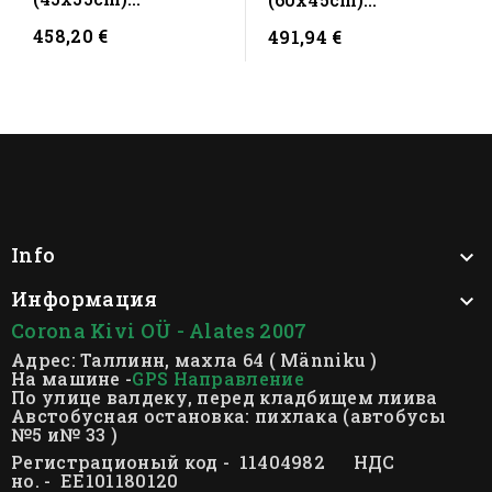
Памятник PG 10 S
Памятник CK 241
458,20 €
491,94 €
NH Red
Info

Информация

Corona Kivi OÜ - Alates 2007
Адрес: Таллинн, махла 64 ( Männiku )
На машине -
GPS Направление
По улице валдеку, перед кладбищем лиива
Австобусная остановка: пихлака (автобусы
№5 и№ 33 )
Регистрационый код - 11404982 НДС
но. - EE101180120