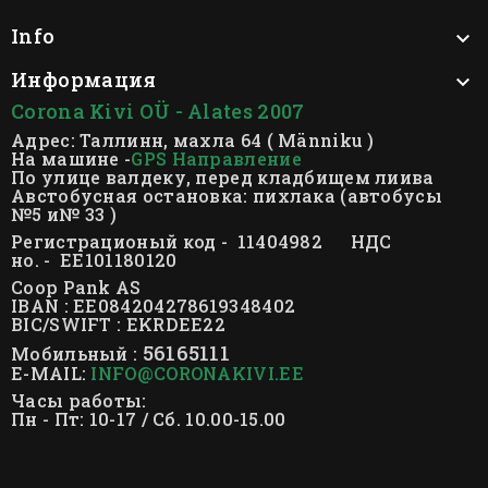
Info

Информация

Corona Kivi OÜ - Alates 2007
Адрес: Таллинн, махла 64 ( Männiku )
На машине -
GPS Направление
По улице валдеку, перед кладбищем лиива
Австобусная остановка: пихлака (автобусы
№5 и№ 33 )
Регистрационый код - 11404982 НДС
но. - EE101180120
Coop Pank AS
IBAN : EE084204278619348402
BIC/SWIFT : EKRDEE22
56165111
Мобильный :
E-MAIL:
INFO@CORONAKIVI.EE
Часы работы:
Пн - Пт: 10-17 / Сб. 10.00-15.00