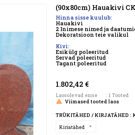
(90x80cm) Hauakivi CK
Hinna sisse kuulub:
Hauakivi
2 Inimese nimed ja daatumi
Dekoratsioon teie valikul
Kivi:
Esikülg poleeritud
Servad poleeritud
Tagant poleeritud
#
1.802,42 €
Laosolevad enne
: 1 Tooted

Viimased tooted laos
TRÜKITÄHED / KIRJATÄHED :