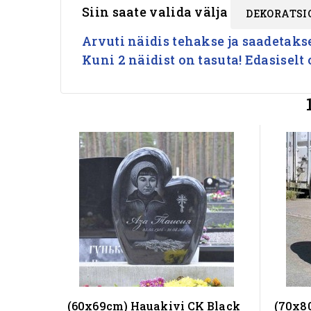
Siin saate valida välja
DEKORATSI
Arvuti näidis tehakse ja saadetakse 
Kuni 2 näidist on tasuta! Edasiselt
(60x69cm) Hauakivi CK Black
(70x8