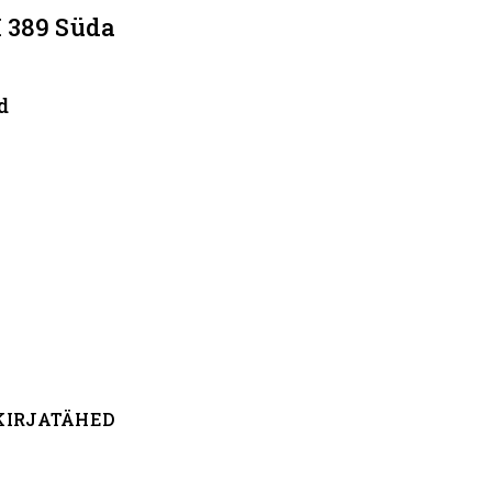
 389 Süda
d
 KIRJATÄHED