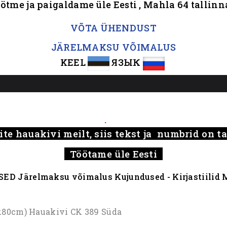
ötme ja paigaldame üle Eesti , Mahla 64 tallin
.
VÕTA ÜHENDUST
JÄRELMAKSU VÕIMALUS
KEEL
ЯЗЫК
.....
.
ite hauakivi meilt, siis tekst ja numbrid on 
Töötame üle Eesti
SED
Järelmaksu võimalus
Kujundused - Kirjastiilid
M
x80cm) Hauakivi CK 389 Süda