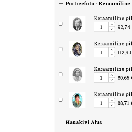

Portreefoto - Keraamiline 
Keraamiline pi
92,74 
Keraamiline pil
112,90
Keraamiline pi
80,65 
Keraamiline pil
88,71 

Hauakivi Alus