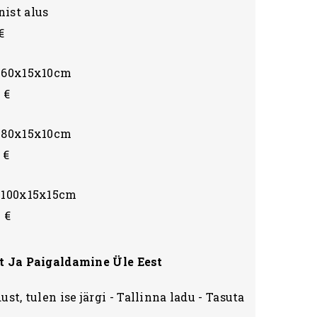
ist alus
€
s 60x15x10cm
 €
s 80x15x10cm
 €
s 100x15x15cm
 €
t Ja Paigaldamine Üle Eest
ust, tulen ise järgi - Tallinna ladu - Tasuta