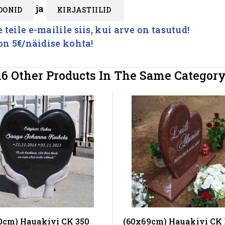
ja
OONID
KIRJASTIILID
teile e-mailile siis, kui arve on tasutud!
 on 5€/näidise kohta!
16 Other Products In The Same Category
0cm) Hauakivi CK 350
(60x69cm) Hauakivi CK