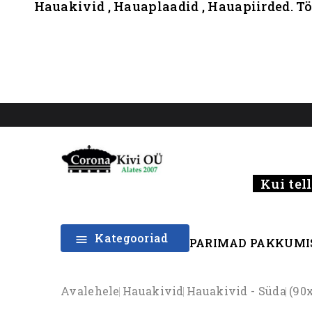
Hauakivid , Hauaplaadid , Hauapiirded. Tö
Kui tell
Kategooriad

PARIMAD PAKKUMI
Avalehele
Hauakivid
Hauakivid - Süda
(90