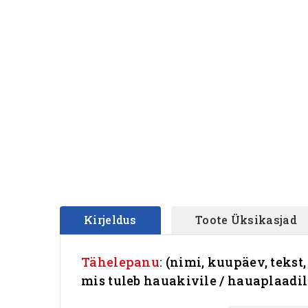
Kirjeldus
Toote Üksikasjad
Tähelepanu
:
(nimi, kuupäev, tekst,
mis tuleb hauakivile / hauaplaadi