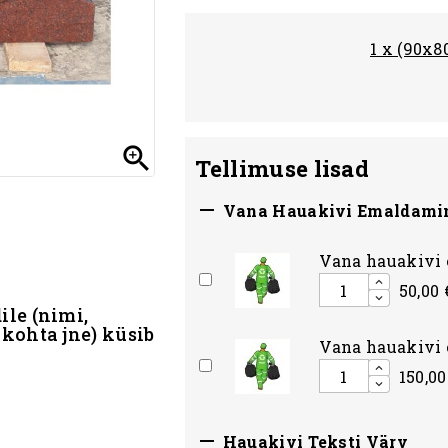
1 x (90x

Tellimuse lisad

Vana Hauakivi Emaldami
Vana hauakivi 
50,00 
ile (nimi,
 kohta jne) küsib
Vana hauakivi 
150,00

Hauakivi Teksti Värv