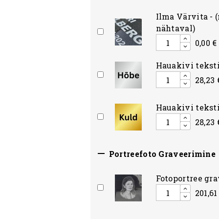
Ilma Värvita - (
nähtaval)
0,00 €
Hauakivi teksti
28,23 
Hauakivi teksti
28,23 

Portreefoto Graveerimine
Fotoportree gr
201,61