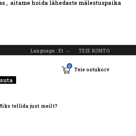
nas , aitame hoida lähedaste mälestuspaika
TEIE KONTO
Language :
Et

0
Teie ostukorv
tasuta
iks tellida just meilt?