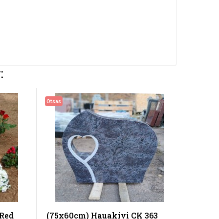
:
Otsas
 Red
(75x60cm) Hauakivi CK 363
(80x8