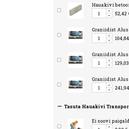
Hauakivi betoon
52,42 
Graniidist Alu
104,84
Graniidist Alu
129,03
Graniidist Alu
241,94

Tasuta Hauakivi Transpor
Ei soovi paigald