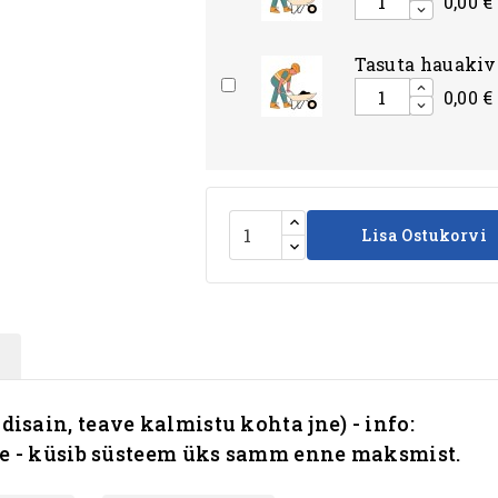
0,00 €
Tasuta hauakivi
0,00 €
Lisa Ostukorvi
 disain, teave kalmistu kohta jne) - info:
le - küsib süsteem üks samm enne maksmist.